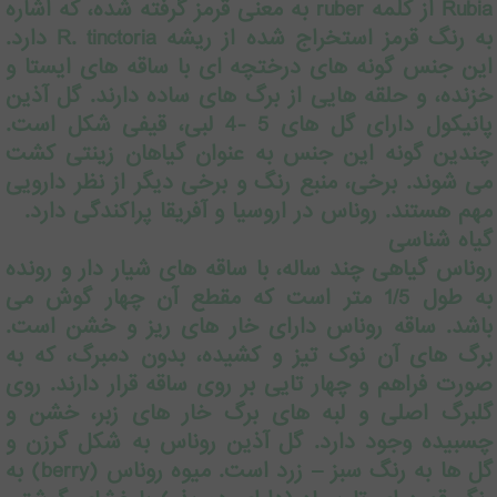
Rubia از کلمه ruber به معنی قرمز گرفته شده، که اشاره
به رنگ قرمز استخراج شده از ریشه R. tinctoria دارد.
این جنس گونه های درختچه ای با ساقه های ایستا و
خزنده، و حلقه هایی از برگ های ساده دارند. گل آذین
پانیکول دارای گل های 5 -4 لبی، قیفی شکل است.
چندین گونه این جنس به عنوان گیاهان زینتی کشت
می شوند. برخی، منبع رنگ و برخی دیگر از نظر دارویی
مهم هستند. روناس در اروسیا و آفریقا پراکندگی دارد.
گیاه شناسی
روناس گیاهی چند ساله، با ساقه های شیار دار و رونده
به طول 1/5 متر است که مقطع آن چهار گوش می
باشد. ساقه روناس دارای خار های ریز و خشن است.
برگ های آن نوک تیز و کشیده، بدون دمبرگ، که به
صورت فراهم و چهار تایی بر روی ساقه قرار دارند. روی
گلبرگ اصلی و لبه های برگ خار های زبر، خشن و
چسبیده وجود دارد. گل آذین روناس به شکل گرزن و
گل ها به رنگ سبز – زرد است. میوه روناس (berry) به