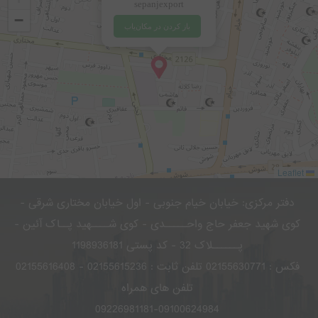
sepanjexport
−
باز کردن در مکان‌یاب
Leaflet
دفتر مرکزی: خیابان خیام جنوبی - اول خیابان مختاری شرقی -
کوی شهید جعفر حاج واحـــــدی - کوی شــــهید پــاک آئین -
پــــــلاک 32 - کد پستی 1198936181
فکس : 02155630771 تلفن ثابت : 02155615236 - 02155616408
تلفن های همراه
09226981181-09100624984