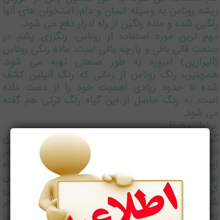
ریشه روناس به وسیله انسان و دام، استخوان های آنها
رنگین شده و ماده رنگین از راه ادرار دفع می شود.
مهم ترین مورد استفاده از روناس، رنگرزی پشم در
صنعت قالی بافی و پارچه بافی است. ماده رنگی روناس
(آلیرازین) امروزه به طور صنعتی تهیه می شود.
همچنین، رنگ روناس از زمانی که رنگ آنیلین کشف
شده تا حدود زیادی اهمیت خود را از دست داده
است. به رنگ حاصل از این گیاه رنگ ترکی هم گفته
می شود.
عوامل محیطی
گیاه روناس در انواع خاک ها رشد می کند. کاشت آن
در اصفهان در ایستگاه دستگرد در خاک سبک، و در
ایستگاه نجف آباد در خاک سنگین، با مفقیت همراه
بوده است. در این دو منطقه، گیاه به ترتیب به روش
کرتی (درهم) و روی پشته های کم عرض کاشته می
شوند. این گیاه در گلستان های منطقه کاشان، که در
زمین های سنگلاخی دایر شده اند، به صورت علف هرز