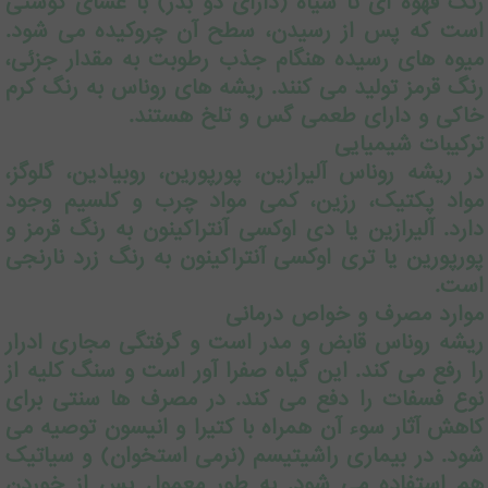
رنگ قهوه ای تا سیاه (دارای دو بذر) با غشای گوشتی
است که پس از رسیدن، سطح آن چروکیده می شود.
میوه های رسیده هنگام جذب رطوبت به مقدار جزئی،
رنگ قرمز تولید می کنند. ریشه های روناس به رنگ کرم
خاکی و دارای طعمی گس و تلخ هستند.
ترکیبات شیمیایی
در ریشه روناس آلیرازین، پورپورین، روبیادین، گلوگز،
مواد پکتیک، رزین، کمی مواد چرب و کلسیم وجود
دارد. آلیرازین یا دی اوکسی آنتراکینون به رنگ قرمز و
پورپورین یا تری اوکسی آنتراکینون به رنگ زرد نارنجی
است.
موارد مصرف و خواص درمانی
ریشه روناس قابض و مدر است و گرفتگی مجاری ادرار
را رفع می کند. این گیاه صفرا آور است و سنگ کلیه از
نوع فسفات را دفع می کند. در مصرف ها سنتی برای
کاهش آثار سوء آن همراه با کتیرا و انیسون توصیه می
شود. در بیماری راشیتیسم (نرمی استخوان) و سیاتیک
هم استفاده می شود. به طور معمول پس از خوردن