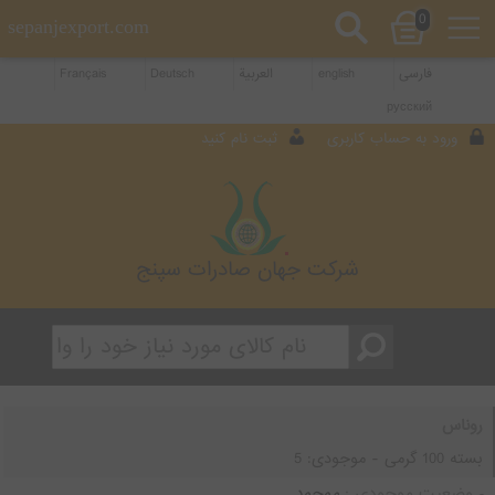
0
sepanjexport.com
فارسی
english
العربية
Deutsch
Français
русский
ورود به حساب کاربری
ثبت نام کنید
شرکت جهان صادرات سپنج
روناس
بسته 100 گرمی
- موجودی:
5
وضعیت موجودی :
موجود